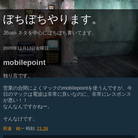
ぼちぼちやります。
JBoss ネタを中心にぼちぼち書いてます。
2009年11月13日金曜日
mobilepoint
独り言です。
営業の合間によくマックのmobilepointを使うんですが、今
日のマックは電波は非常に良いなのに、非常にレスポンス
が悪い！！
なんなんですかねー。
そんなけです。
田邉 純一
時刻:
21:26