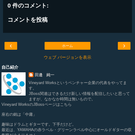
0 件のコメント:
コメントを投稿
‹
›
ホーム
ウェブ バージョンを表示
自己紹介
田邉 純一
Vineyard Works
というベンチャー企業の代表をやってま
す。
JBoss関連はできるだけ新しい情報を配信したいと思って
ますが、なかなか時間は無いもので。
Vineyard WorksのJBossページは
こちら
座右の銘は「中庸」
趣味はドラムとギターです。下手だけど。
最近は、YAMAHAの赤ラベル・グリーンラベル中心にオールドギターの収