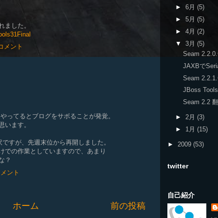
►
6月
(5)
►
5月
(5)
ースされました。
►
4月
(2)
Tools31Final
▼
3月
(5)
 コメント
Seam 2.2.
JAXBでSeri
Seam 2.2.1
JBoss Tools
Seam 2.2
works）やってるとブログをサボることが発覚。
►
2月
(3)
思います。
►
1月
(15)
翻訳ですが、先週末位から再開しました。
►
2009
(53)
けでの作業としていますので、あまり
な？
twitter
コメント
自己紹介
ホーム
前の投稿