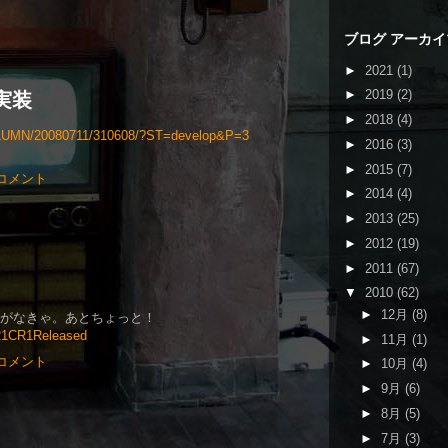
ブログ アーカイ
►
2021
(1)
►
2019
(2)
を実装
►
2018
(4)
le/COLUMN/20080711/310608/?ST=develop&P=3
►
2016
(3)
►
2015
(7)
 コメント
►
2014
(4)
►
2013
(25)
►
2012
(19)
►
2011
(67)
▼
2010
(62)
►
12月
(8)
訳急がなきゃ。あとちょっと！
m221CR1Released
►
11月
(1)
 コメント
►
10月
(4)
►
9月
(6)
►
8月
(5)
►
7月
(3)