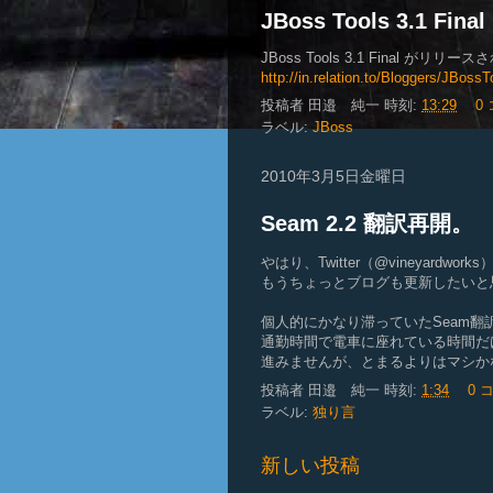
JBoss Tools 3.1 Final
JBoss Tools 3.1 Final がリリ
http://in.relation.to/Bloggers/JBoss
投稿者
田邉 純一
時刻:
13:29
0
ラベル:
JBoss
2010年3月5日金曜日
Seam 2.2 翻訳再開。
やはり、Twitter（@vineyard
もうちょっとブログも更新したいと
個人的にかなり滞っていたSeam
通勤時間で電車に座れている時間だ
進みませんが、とまるよりはマシか
投稿者
田邉 純一
時刻:
1:34
0 
ラベル:
独り言
新しい投稿