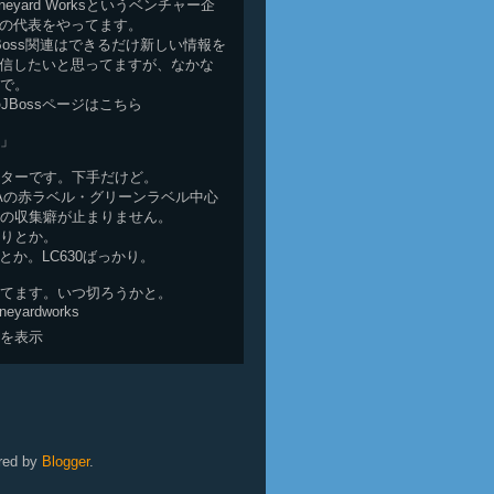
neyard Works
というベンチャー企
の代表をやってます。
Boss関連はできるだけ新しい情報を
信したいと思ってますが、なかな
で。
ksのJBossページは
こちら
」
ターです。下手だけど。
HAの赤ラベル・グリーンラベル中心
の収集癖が止まりません。
りとか。
とか。LC630ばっかり。
てます。いつ切ろうかと。
vineyardworks
を表示
red by
Blogger
.