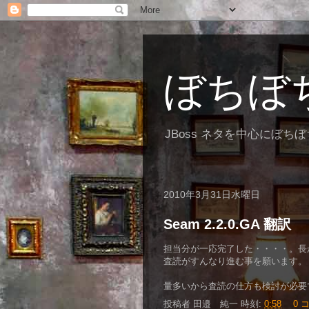
ぼちぼ
JBoss ネタを中心にぼち
2010年3月31日水曜日
Seam 2.2.0.GA 翻訳
担当分が一応完了した・・・・。長
査読がすんなり進む事を願います。
量多いから査読の仕方も検討が必要
投稿者
田邉 純一
時刻:
0:58
0 