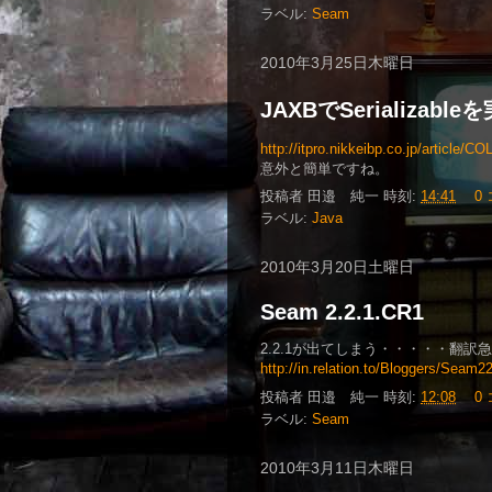
ラベル:
Seam
2010年3月25日木曜日
JAXBでSerializable
http://itpro.nikkeibp.co.jp/artic
意外と簡単ですね。
投稿者
田邉 純一
時刻:
14:41
0
ラベル:
Java
2010年3月20日土曜日
Seam 2.2.1.CR1
2.2.1が出てしまう・・・・・翻
http://in.relation.to/Bloggers/Sea
投稿者
田邉 純一
時刻:
12:08
0
ラベル:
Seam
2010年3月11日木曜日