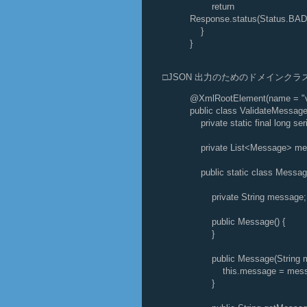
return
Response.status(Status.BAD_
}
}
□JSON 出力のためのドメインクラ
@XmlRootElement(name = "v
public class ValidateMessage
private static final long ser
private List<Message> mes
public static class Messag
private String message;
public Message() {
}
public Message(String m
this.message = mess
}