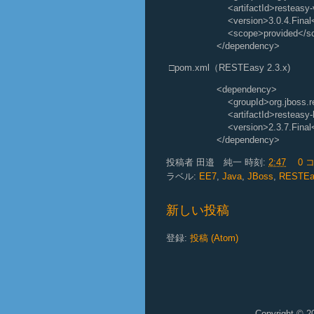
<artifactId>resteasy-valid
<version>3.0.4.Final</
<scope>provided</sc
</dependency>
□pom.xml（RESTEasy 2.3.x)
<dependency>
<groupId>org.jboss.res
<artifactId>resteasy-hiber
<version>2.3.7.Final</
</dependency>
投稿者
田邉 純一
時刻:
2:47
0 
ラベル:
EE7
,
Java
,
JBoss
,
RESTEa
新しい投稿
登録:
投稿 (Atom)
Copyright © 