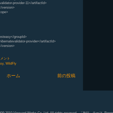
ator-provider-11</artifactId>
version>
ope>
teasy</groupId>
natevalidator-provider</artifactId>
version>
コメント
sy
,
WildFly
ホーム
前の投稿
2009-2010 Vineyard Works Co.,Ltd. All rights reserved.. 「旅行」テーマ. Powe