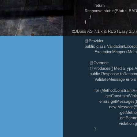
return
Response.status(Status.BAD_
}
}
□JBoss AS 7.1.x & RESTEasy 2.3.
@Provider
public class ValidationExcep
ExceptionMapper<MethodCo
@Override
@Produces({ MediaType.A
public Response toResponse
ValidateMessage errors =
for (MethodConstraintViola
.getConstraintViolatio
errors.getMessages().
new Message(String.fo
.getMethod().getNa
.getParameterName(), 
violation.getMess
}