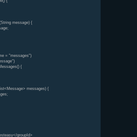
() {
tring message) {
age;
 = "messages")
ssage")
essages() {
ist<Message> messages) {
ges;
teasy</groupId>