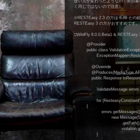
使い方が変わったようなので新旧書
く同じではないので注意）
※RESTEasy 2.3 の方は EJB 
RESTEasy 3 の方がおすすめです。
□WildFly 8.0.0.Beta1 & RESTEasy 3
@Provider
public class ValidationExcep
ExceptionMapper<Resteasy
@Override
@Produces(MediaType.AP
public Response toResponse
ValidateMessage errors =
for (ResteasyConstraintViola
{
errors.getMessages().
new Message(String.fo
.getPath(), violation
violation.getValue(),
}