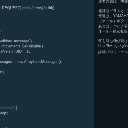
座右の銘は「中庸
REQUEST).entity(errors).build();
趣味はドラムとギ
最近は、YAMA
にオールドギター
あとは、バイク弄
オールドMac収集
ス
髪も髭も伸び続け
alidate_message")
http://twilog.org/
 implements Serializable {
ialVersionUID = 1L;
詳細プロフィール
sages = new ArrayList<Message>();
e {
essage) {
age;