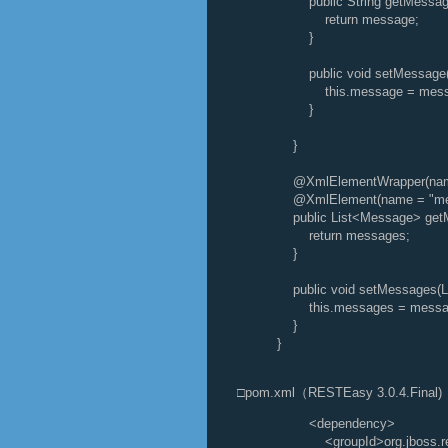
public String getMessage
return message;
}
public void setMessage(S
this.message = mess
}
}
@XmlElementWrapper(name
@XmlElement(name = "me
public List<Message> getM
return messages;
}
public void setMessages(L
this.messages = messa
}
}
□pom.xml（RESTEasy 3.0.4.Final)
<dependency>
<groupId>org.jboss.res