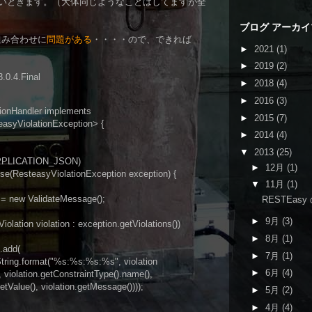
いときます。（大体同じようなことはしてますが全
ブログ アーカイ
との組み合わせに
問題がある
・・・・ので、できれば
►
2021
(1)
►
2019
(2)
.0.4.Final
►
2018
(4)
►
2016
(3)
tionHandler implements
►
2015
(7)
ViolationException> {
►
2014
(4)
▼
2013
(25)
PLICATION_JSON)
►
12月
(1)
(ResteasyViolationException exception) {
▼
11月
(1)
 new ValidateMessage();
RESTEasy の
►
9月
(3)
tion violation : exception.getViolations())
►
8月
(1)
add(
►
7月
(1)
rmat("%s:%s:%s:%s", violation
►
6月
(4)
.getConstraintType().name(),
 violation.getMessage())));
►
5月
(2)
►
4月
(4)