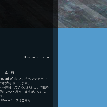
follow me on Twitter
田邉 純一
neyard Works
というベンチャー企
の代表をやってます。
Boss関連はできるだけ新しい情報を
信したいと思ってますが、なかな
で。
ksのJBossページは
こちら