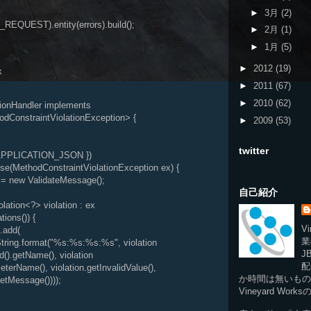
►
3月
(2)
REQUEST).entity(errors).build();
►
2月
(1)
►
1月
(5)
►
2012
(19)
x
►
2011
(67)
►
2010
(62)
tionHandler implements
nstraintViolationException> {
►
2009
(53)
twitter
PPLICATION_JSON })
(MethodConstraintViolationException ex) {
 new ValidateMessage();
自己紹介
tion<?> violation : ex
ns()) {
Vi
add(
業
rmat("%s:%s:%s:%s", violation
J
me(), violation
配
violation.getInvalidValue(),
か時間は無いもの
age())));
Vineyard Wor