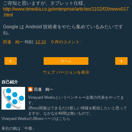
ご存知と思いますが、タブレット仕様。
http://www.itmedia.co.jp/enterprise/articles/1102/03/news017
.html
Google は Android 技術者をやたら集めているみたいです
ね。
田邉 純一
時刻:
12:10
0 件のコメント:
‹
›
ホーム
ウェブ バージョンを表示
自己紹介
田邉 純一
Vineyard Works
というベンチャー企業の代表をやってま
す。
JBoss関連はできるだけ新しい情報を配信したいと思って
ますが、なかなか時間は無いもので。
Vineyard WorksのJBossページは
こちら
座右の銘は「中庸」