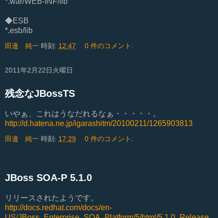
*.war/WEB-INF/lib
◆ESB
*.esb/lib
田邉 純一
時刻:
12:47
0 件のコメント:
2011年2月22日火曜日
残念なJBossTS
いやぁ、これはうなだれるなぁ・・・・・。
http://d.hatena.ne.jp/igarashitm/20100211/1265903813
田邉 純一
時刻:
17:29
0 件のコメント:
JBoss SOA-P 5.1.0
リリースされたようです。
http://docs.redhat.com/docs/en-
US/JBoss_Enterprise_SOA_Platform/5/html/5.1.0_Release_