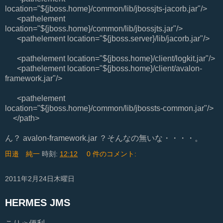
location="${jboss.home}/common/lib/jbossjts-jacorb.jar"/>
<pathelement
location="${jboss.home}/common/lib/jbossjts.jar"/>
<pathelement location="${jboss.server}/lib/jacorb.jar"/>
<pathelement location="${jboss.home}/client/logkit.jar"/>
<pathelement location="${jboss.home}/client/avalon-
framework.jar"/>
<pathelement
location="${jboss.home}/common/lib/jbossts-common.jar"/>
</path>
ん？ avalon-framework.jar ？そんなの無いな・・・・。
田邉 純一
時刻:
12:12
0 件のコメント:
2011年2月24日木曜日
HERMES JMS