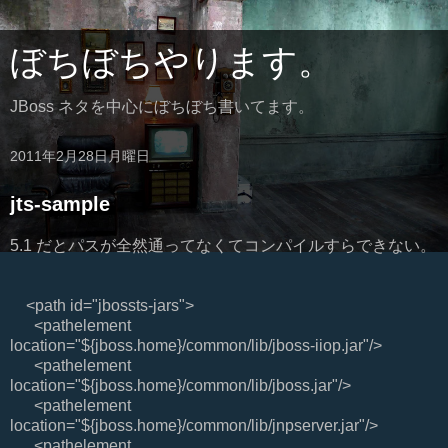
ぼちぼちやります。
JBoss ネタを中心にぼちぼち書いてます。
2011年2月28日月曜日
jts-sample
5.1 だとパスが全然通ってなくてコンパイルすらできない。
<path id="jbossts-jars">
<pathelement
location="${jboss.home}/common/lib/jboss-iiop.jar"/>
<pathelement
location="${jboss.home}/common/lib/jboss.jar"/>
<pathelement
location="${jboss.home}/common/lib/jnpserver.jar"/>
<pathelement