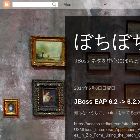
ぼちぼ
JBoss ネタを中心にぼち
2014年6月8日日曜日
JBoss EAP 6.2 ->
知らないうちに、patch を当てる形
https://access.redhat.com/site/docu
US/JBoss_Enterprise_Application_Pla
es_in_Zip_Form_Using_the_patch_