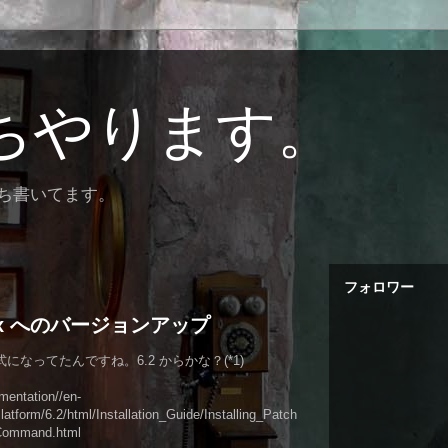
ちやります。
ぼち書いてます。
フォロワー
 6.2.x へのバージョンアップ
式になってたんですね。6.2 からかな？(*1)
mentation//en-
tform/6.2/html/Installation_Guide/Installing_Patch
Command.html