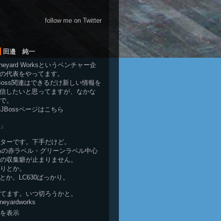
follow me on Twitter
田邉 純一
neyard Works
というベンチャー企
の代表をやってます。
Boss関連はできるだけ新しい情報を
信したいと思ってますが、なかな
で。
ksのJBossページは
こちら
」
ターです。下手だけど。
HAの赤ラベル・グリーンラベル中心
の収集癖が止まりません。
りとか。
とか。LC630ばっかり。
てます。いつ切ろうかと。
vineyardworks
を表示