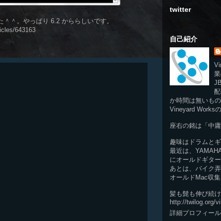
twitter
た＾＾。やっぱり 6.2 かららしいです。
ticles/643163
自己紹介
Vi
業
J
配
か時間は無いもの
Vineyard Wor
座右の銘は「中庸
趣味はドラムとギ
最近は、YAMA
にオールドギター
あとは、バイク弄
オールドMac収集
髪も髭も伸び続け
http://twilog.org/
詳細プロフィール