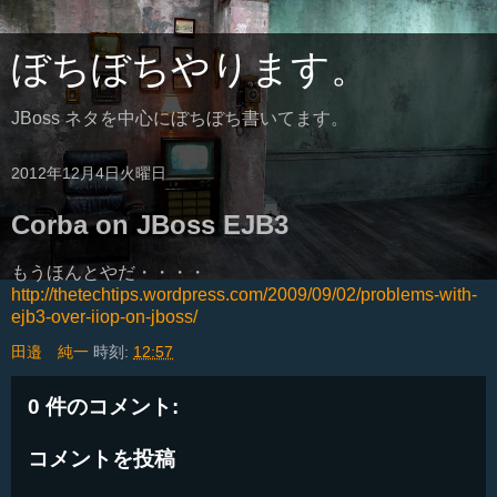
ぼちぼちやります。
JBoss ネタを中心にぼちぼち書いてます。
2012年12月4日火曜日
Corba on JBoss EJB3
もうほんとやだ・・・・
http://thetechtips.wordpress.com/2009/09/02/problems-with-
ejb3-over-iiop-on-jboss/
田邉 純一
時刻:
12:57
0 件のコメント:
コメントを投稿