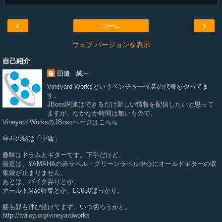
‹
›
ホーム
ウェブ バージョンを表示
自己紹介
田邉 純一
Vineyard Works
というベンチャー企業の代表をやってま
す。
JBoss関連はできるだけ新しい情報を配信したいと思って
ますが、なかなか時間は無いもので。
Vineyard WorksのJBossページは
こちら
座右の銘は「中庸」
趣味はドラムとギターです。下手だけど。
最近は、YAMAHAの赤ラベル・グリーンラベル中心にオールドギターの収
集癖が止まりません。
あとは、バイク弄りとか。
オールドMac収集とか。LC630ばっかり。
髪も髭も伸び続けてます。いつ切ろうかと。
http://twilog.org/vineyardworks