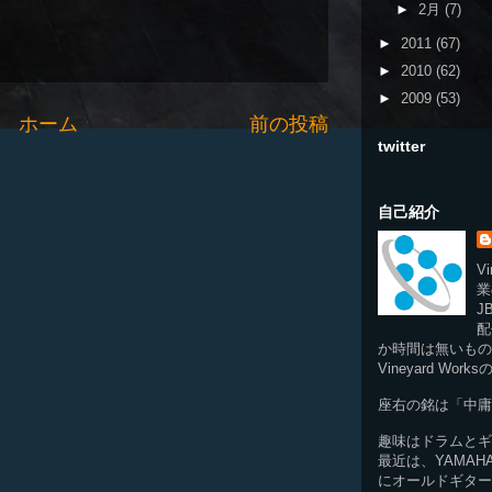
►
2月
(7)
►
2011
(67)
►
2010
(62)
►
2009
(53)
ホーム
前の投稿
twitter
自己紹介
Vi
業
J
配
か時間は無いもの
Vineyard Wor
座右の銘は「中庸
趣味はドラムとギ
最近は、YAMA
にオールドギター