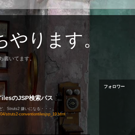
ちやります。
ぼち書いてます。
フォロワー
nとTilesのJSP検索パス
Struts2 嫌いになる・・・。
/04/struts2-conventiontilesjsp_19.html