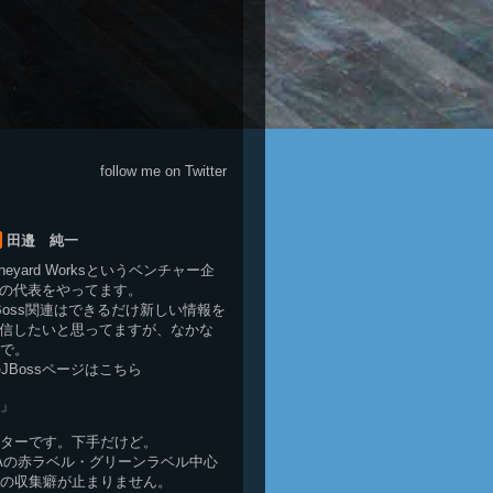
follow me on Twitter
田邉 純一
neyard Works
というベンチャー企
の代表をやってます。
Boss関連はできるだけ新しい情報を
信したいと思ってますが、なかな
で。
ksのJBossページは
こちら
」
ターです。下手だけど。
HAの赤ラベル・グリーンラベル中心
の収集癖が止まりません。