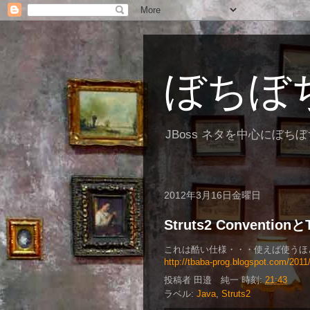
ぼちぼ
JBoss ネタを中心にぼち
2012年3月16日金曜日
Struts2 Conventio
これは酷い仕様・・・使えば使うほど、
http://tbaba-prog.blogspot.com/2011
投稿者
田邉 純一
時刻:
21:43
ラベル:
Java
,
Struts2