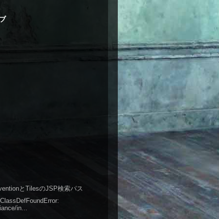
ブ
onventionとTilesのJSP検索パス
oClassDefFoundError:
iance/in...