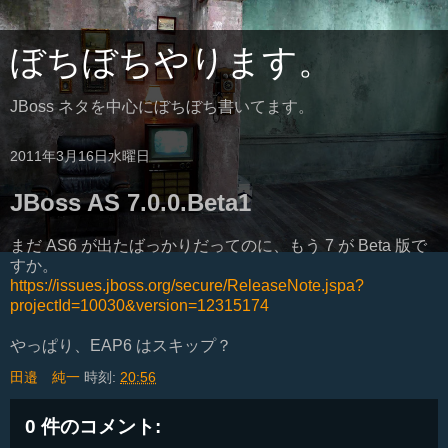
ぼちぼちやります。
JBoss ネタを中心にぼちぼち書いてます。
2011年3月16日水曜日
JBoss AS 7.0.0.Beta1
まだ AS6 が出たばっかりだってのに、もう 7 が Beta 版で
すか。
https://issues.jboss.org/secure/ReleaseNote.jspa?
projectId=10030&version=12315174
やっぱり、EAP6 はスキップ？
田邉 純一
時刻:
20:56
0 件のコメント: