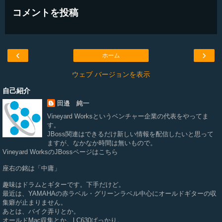
コメントを投稿
‹
›
ホーム
ウェブ バージョンを表示
自己紹介
田邉 純一
Vineyard Works
というベンチャー企業の代表をやってま
す。
JBoss関連はできるだけ新しい情報を配信したいと思って
ますが、なかなか時間は無いもので。
Vineyard WorksのJBossページは
こちら
座右の銘は「中庸」
趣味はドラムとギターです。下手だけど。
最近は、YAMAHAの赤ラベル・グリーンラベル中心にオールドギターの収
集癖が止まりません。
あとは、バイク弄りとか。
オールドMac収集とか。LC630ばっかり。