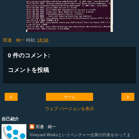
田邉 純一
時刻:
18:58
0 件のコメント:
コメントを投稿
‹
›
ホーム
ウェブ バージョンを表示
自己紹介
田邉 純一
Vineyard Works
というベンチャー企業の代表をやってま