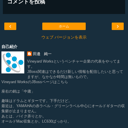
コメントを投稿
‹
›
ホーム
ウェブ バージョンを表示
自己紹介
田邉 純一
Vineyard Works
というベンチャー企業の代表をやってま
す。
JBoss関連はできるだけ新しい情報を配信したいと思って
ますが、なかなか時間は無いもので。
Vineyard WorksのJBossページは
こちら
座右の銘は「中庸」
趣味はドラムとギターです。下手だけど。
最近は、YAMAHAの赤ラベル・グリーンラベル中心にオールドギターの収
集癖が止まりません。
あとは、バイク弄りとか。
オールドMac収集とか。LC630ばっかり。