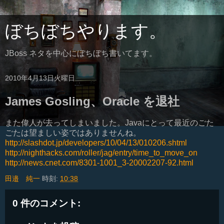
ぼちぼちやります。
JBoss ネタを中心にぼちぼち書いてます。
2010年4月13日火曜日
James Gosling、Oracle を退社
また偉人が去ってしまいました。Javaにとって最近のごた
ごたは望ましい姿ではありませんね。
http://slashdot.jp/developers/10/04/13/010206.shtml
http://nighthacks.com/roller/jag/entry/time_to_move_on
http://news.cnet.com/8301-1001_3-20002207-92.html
田邉 純一
時刻:
10:38
0 件のコメント: